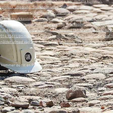
Arkeologisk förundersökning. Stockholms län, Järfälla kommun.
keologisk utredning. Stockholms län, Norrtälje kommun.
rkeologisk kontroll. Stockholms län, Järfälla kommun.
ordkällaren. Arkeologisk förundersökning och undersökning. Östergöt
 18. Arkeologisk schaktningsövervakning. Stockholms län, Stockhol
lje. Arkeologisk förundersökning. Stockholms län, Norrtälje kommun.
L2014:156 i Löttinge. Arkeologisk kontroll. Stockholms län, Täby kom
stenålder utmed väg 259. Arkeologisk utredning och förundersökning
 kommer du till en PDF-version av respektive rapport. Arkivet är län
t nå en rapport kan bero på tillfälliga uppdateringar av databasen
 ni meddelar oss så att vi kan söka efter en lösning.
 tillgänglig via Riksantikvarieämbetets databas. Kontakta oss för mer 
.se