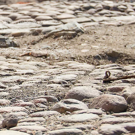
lands län, Linköpings kommun.
ms kommun.
mun.
. Stockholms län, Huddinge och Haninge
kat till Riksantikvarieämbetets
. Om problemet kvarstår under en
information.