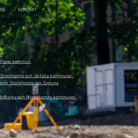
SS
KONTAKT
n.
. Flens kommun.
n. Stockholms och Järfälla kommuner.
ning. Stockholms län. Sigtuna
än, Botkyrka och Nynäshamns kommuner.