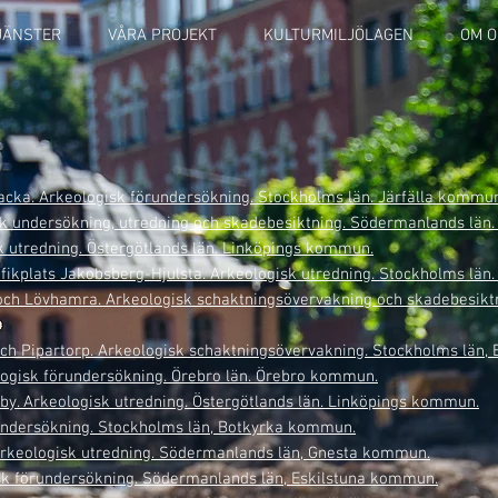
JÄNSTER
VÅRA PROJEKT
KULTURMILJÖLAGEN
OM O
acka.
Arkeologisk förundersökning. Stockholms län. Järfälla kommu
sk undersökning,
utredning
och skadebesiktning. Södermanlands län
sk utredning. Östergötlands län. Linköpings kommun.
rafikplats Jakobsberg-Hjulsta. Arkeologisk utredning. Stockholms lä
a och Lövhamra. Arkeologisk schaktningsövervakning och skadebesikt
a och Pipartorp. Arkeologisk schaktningsövervakning. Stockholms l
ologisk förundersökning. Örebro län. Örebro kommun.
eby. Arkeologisk utredning. Östergötlands län. Linköpings kommun.
örundersökning. Stockholms län, Botkyrka kommun.
 Arkeologisk utredning. Södermanlands län, Gnesta kommun.
gisk förundersökning. Södermanlands län, Eskilstuna kommun.