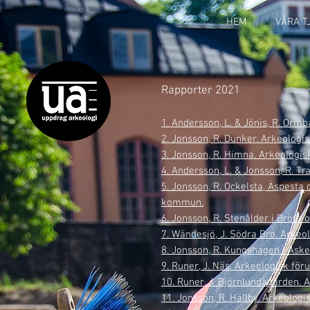
HEM
VÅRA T
Rapporter 2021
1. Andersson, L. & Jönis, R.
Ormb
2. Jonsson, R.
Dunker.
Arkeologi
3. Jonsson, R. Himna. Arkeologi
4. Andersson, L. & Jonsson, R. T
5. Jonsson, R. Ockelsta, Äspest
kommun.
6. Jonsson, R. Stenålder i Bröt
7. Wändesjö, J. Södra Bro. Arke
8. Jonsson, R. Kungshagen i Ask
9. Runer, J. Näs. Arkeologisk f
10. Runer, J. Björnlundagården.
11. Jonsson, R. Hällby. Arkeolo