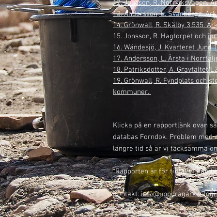
12. Jonsson, R. Norrviksvägen. 
13. Andersson, L. Svanberga. Ar
14. Grönwall, R. Skälby 3:535. A
15. Jonsson, R. Hagtorpet och j
16. Wändesjö, J. Kvarteret Juno
17. Andersson, L. Årsta i Norrtä
18. Patriksdotter, A. Gravfältet 
19. Grönwall, R. Fyndplats och 
kommuner.
Klicka på en rapportlänk ovan så
databas Forndok. Problem med at
längre tid så är vi tacksamma om
*Rapporten är för tillfället inte
Kontakt:
info@uppdragarkeologi